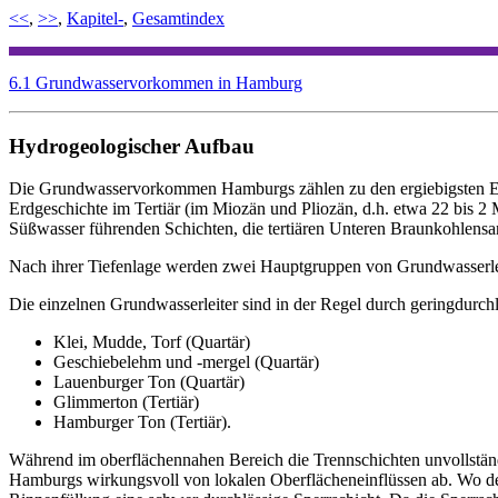
<<
,
>>
,
Kapitel-
,
Gesamtindex
6.1 Grundwasservorkommen in Hamburg
Hydrogeologischer Aufbau
Die Grundwasservorkommen Hamburgs zählen zu den ergiebigsten Euro
Erdgeschichte im Tertiär (im Miozän und Pliozän, d.h. etwa 22 bis 2 
Süßwasser führenden Schichten, die tertiären Unteren Braunkohlensan
Nach ihrer Tiefenlage werden zwei Hauptgruppen von Grundwasserleit
Die einzelnen Grundwasserleiter sind in der Regel durch geringdurchl
Klei, Mudde, Torf (Quartär)
Geschiebelehm und -mergel (Quartär)
Lauenburger Ton (Quartär)
Glimmerton (Tertiär)
Hamburger Ton (Tertiär).
Während im oberflächennahen Bereich die Trennschichten unvollständig
Hamburgs wirkungsvoll von lokalen Oberflächeneinflüssen ab. Wo der 