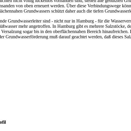
hichten nicht völlig lückenlos vorhanden sind, stehen alle genutzten 
anden von oben erneuert werden. Über diese Verbindungswege können 
lächennahen Grundwassers schützt daher auch die tiefen Grundwasserle
nde Grundwasserleiter sind - nicht nur in Hamburg - für die Wasserverso
Süßwasser mehr angetroffen. In Hamburg gibt es mehrere Salzstöcke, 
e Versalzung sogar bis in den oberflächennahen Bereich hinaufreichen. 
 der Grundwasserförderung muß darauf geachtet werden, daß dieses Sa
fil