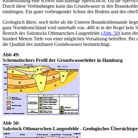
Rinnenfüllung eine schwer durchlässige Sperrschicht. Da die Sperrsc
Durch diese Verbindungen kann das Grundwasser in den Braunkohlens
eindringen. Ein guter vorbeugender Schutz des Bodens und des oberf
Geologisch ältere, noch tiefer als die Unteren Braunkohlensande liege
ganz Norddeutschland wird unterhalb von -400 m in der Regel kein 
Bereich des Salzstocks Othmarschen-Langenfelde (
Abb. 50
) kann di
hundert Metern Tiefe von einer möglichen Versalzung betroffen. Bei
die Qualität des nutzbaren Grundwassers beeinträchtigt.
Abb 49:
Schematischers Profil der Grundwasserleiter in Hamburg
Abb 50:
Salzstock Othmarschen-Langenfelde - Geologisches Übersichtspro